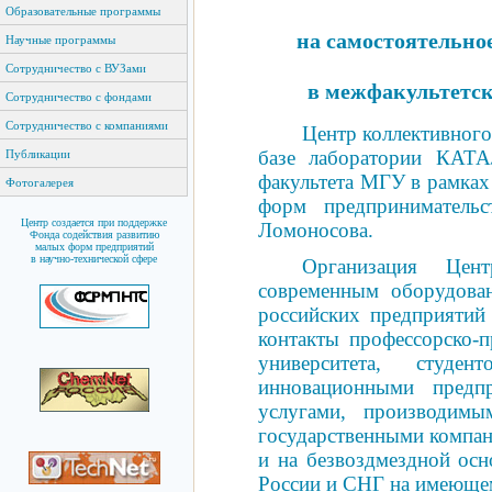
Образовательные программы
на самостоятельно
Научные программы
Сотрудничество с ВУЗами
в межфакультетс
Сотрудничество с фондами
Сотрудничество с компаниями
Центр коллективного
базе лаборатории К
Публикации
факультета МГУ в рамка
Фотогалерея
форм предприниматель
Центр создается при поддержке
Ломоносова.
Фонда содействия развитию
малых форм предприятий
в научно-технической сфере
Организация Цен
современным оборудова
российских предприятий
контакты профессорско-п
университета, студ
инновационными предпр
услугами, производим
государственными компан
и на безвоздмездной осн
России и СНГ на имеюще