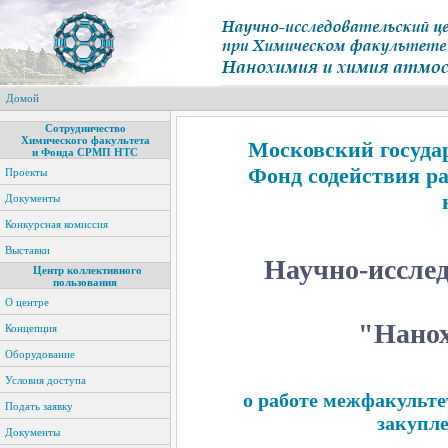
Домой
Сотрудничество
Химического факультета
Московский госуда
и Фонда СРМП НТС
Фонд содействия р
Проекты
Документы
Конкурсная комиссия
Выставки
Научно-иссле
Центр коллективного
пользования
О центре
"Нанох
Концепция
Оборудование
Условия доступа
о работе межфакульте
Подать заявку
закупл
Документы