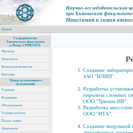
Домой
Сотрудничество
Химического факультета
и Фонда СРМП НТС
Проекты
Р
Документы
Конкурсная комиссия
Создание лабораторн
Выставки
ЗАО "ИЛИП".
Центр коллективного
пользования
Разработка установк
О центре
пиролиза сложных см
Концепция
ООО "Трилон-НВ".
Оборудование
Разработка масс-спек
ООО "ИТА".
Условия доступа
Подать заявку
Создание модульной 
Документы
атмосферных химиче