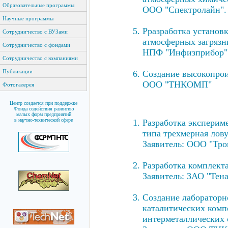
Образовательные программы
ООО "Спектролайн".
Научные программы
Рразработка установ
Сотрудничество с ВУЗами
атмосферных загрязн
Сотрудничество с фондами
НПФ "Инфизприбор"
Сотрудничество с компаниями
Публикации
Создание высокопрои
ООО "ТНКОМП"
Фотогалерея
Центр создается при поддержке
Фонда содействия развитию
малых форм предприятий
в научно-технической сфере
Разработка эксперим
типа трехмерная лов
Заявитель: ООО "Трон
Разработка комплект
Заявитель: ЗАО "Тена
Создание лабораторн
каталитических комп
интерметаллических 