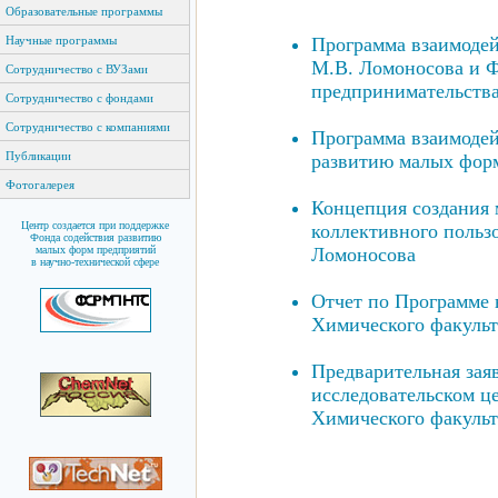
Образовательные программы
Программа взаимодей
Научные программы
М.В. Ломоносова и Ф
Сотрудничество с ВУЗами
предпринимательства
Сотрудничество с фондами
Сотрудничество с компаниями
Программа взаимодей
Публикации
развитию малых форм
Фотогалерея
Концепция создания 
Центр создается при поддержке
коллективного польз
Фонда содействия развитию
Ломоносова
малых форм предприятий
в научно-технической сфере
Отчет по Программе 
Химического факуль
Предварительная зая
исследовательском ц
Химического факуль