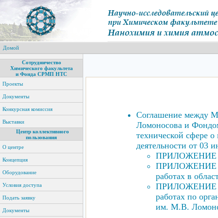
Домой
Сотрудничество
Химического факультета
и Фонда СРМП НТС
Проекты
Документы
Конкурсная комиссия
Соглашение между М
Выставки
Ломоносова и Фондом
Центр коллективного
технической сфере о
пользования
деятельности от 03 и
О центре
ПРИЛОЖЕНИЕ 1.
Концепция
ПРИЛОЖЕНИЕ 
Оборудование
работах в облас
ПРИЛОЖЕНИЕ 
Условия доступа
работах по орга
Подать заявку
им. М.В. Ломон
Документы